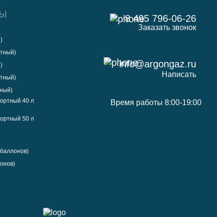
ны
8 495 796-06-26
Заказать звонок
)
отный)
info@argongaz.ru
)
Написать
отный)
тный)
ортный 40 л
Время работы 8:00-19:00
ортный 50 л
 баллонов)
онов)