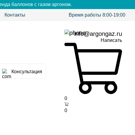
енда баллонов с газом аргоном.
Контакты
Время работы 8:00-19:00
info@argongaz.ru
Написать
Консультация
0
0