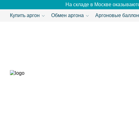
На складе в Москве оказываютс
Купить аргон
Обмен аргона
Аргоновые балло