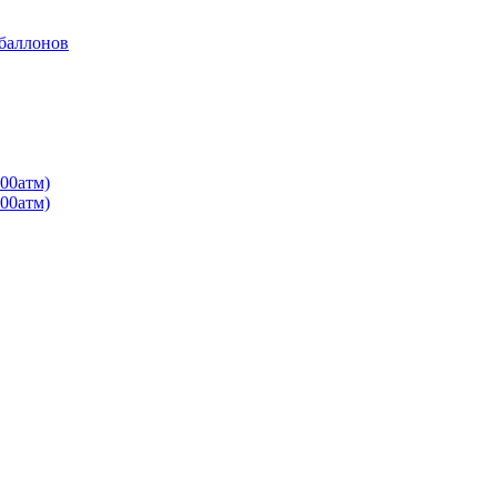
 баллонов
00атм)
00атм)