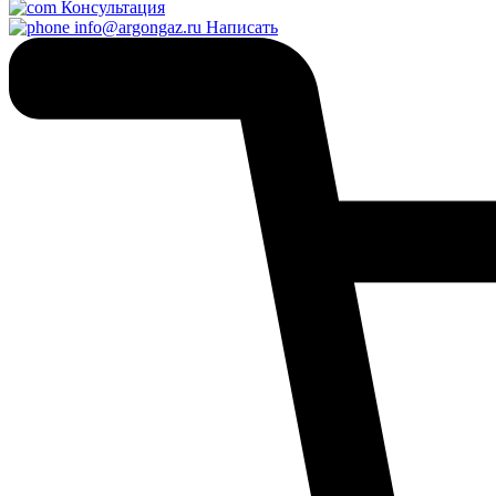
Консультация
info@argongaz.ru
Написать