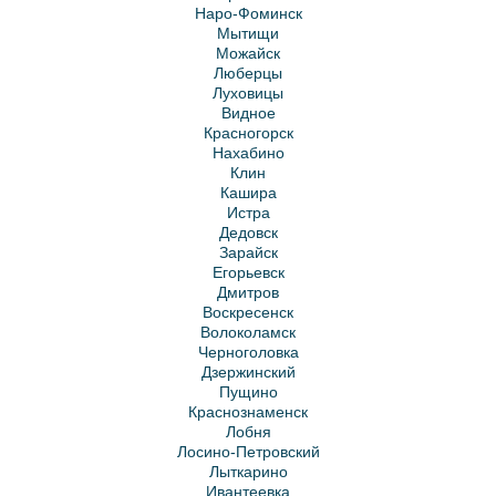
Наро-Фоминск
Мытищи
Можайск
Люберцы
Луховицы
Видное
Красногорск
Нахабино
Клин
Кашира
Истра
Дедовск
Зарайск
Егорьевск
Дмитров
Воскресенск
Волоколамск
Черноголовка
Дзержинский
Пущино
Краснознаменск
Лобня
Лосино-Петровский
Лыткарино
Ивантеевка