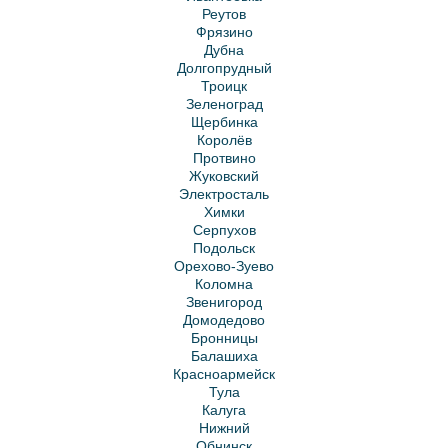
Реутов
Фрязино
Дубна
Долгопрудный
Троицк
Зеленоград
Щербинка
Королёв
Протвино
Жуковский
Электросталь
Химки
Серпухов
Подольск
Орехово-Зуево
Коломна
Звенигород
Домодедово
Бронницы
Балашиха
Красноармейск
Тула
Калуга
Нижний
Обнинск