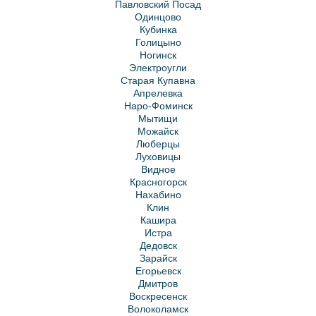
Павловский Посад
Одинцово
Кубинка
Голицыно
Ногинск
Электроугли
Старая Купавна
Апрелевка
Наро-Фоминск
Мытищи
Можайск
Люберцы
Луховицы
Видное
Красногорск
Нахабино
Клин
Кашира
Истра
Дедовск
Зарайск
Егорьевск
Дмитров
Воскресенск
Волоколамск