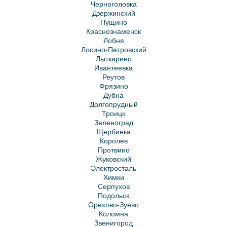
Черноголовка
Дзержинский
Пущино
Краснознаменск
Лобня
Лосино-Петровский
Лыткарино
Ивантеевка
Реутов
Фрязино
Дубна
Долгопрудный
Троицк
Зеленоград
Щербинка
Королёв
Протвино
Жуковский
Электросталь
Химки
Серпухов
Подольск
Орехово-Зуево
Коломна
Звенигород