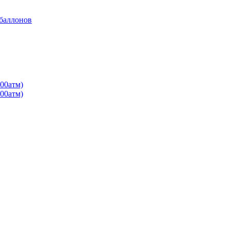
 баллонов
00атм)
00атм)