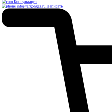
Консультация
info@argongaz.ru
Написать