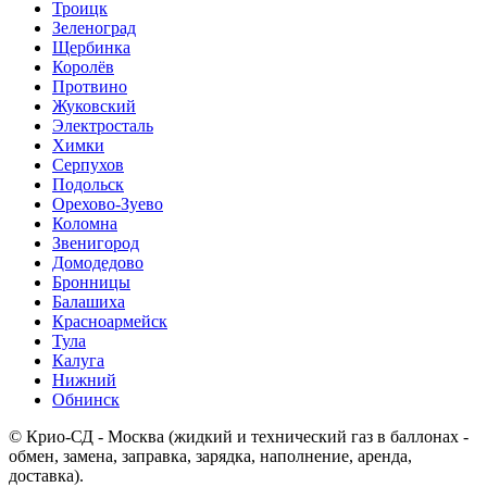
Троицк
Зеленоград
Щербинка
Королёв
Протвино
Жуковский
Электросталь
Химки
Серпухов
Подольск
Орехово-Зуево
Коломна
Звенигород
Домодедово
Бронницы
Балашиха
Красноармейск
Тула
Калуга
Нижний
Обнинск
© Крио-СД - Москва (жидкий и технический газ в баллонах -
обмен, замена, заправка, зарядка, наполнение, аренда,
доставка).