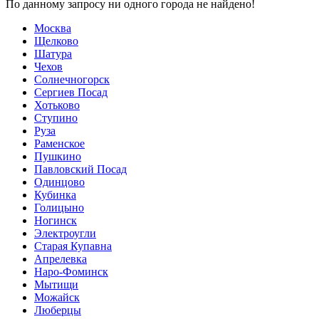
По данному запросу ни одного города не найдено!
Москва
Щелково
Шатура
Чехов
Солнечногорск
Сергиев Посад
Хотьково
Ступино
Руза
Раменское
Пушкино
Павловский Посад
Одинцово
Кубинка
Голицыно
Ногинск
Электроугли
Старая Купавна
Апрелевка
Наро-Фоминск
Мытищи
Можайск
Люберцы