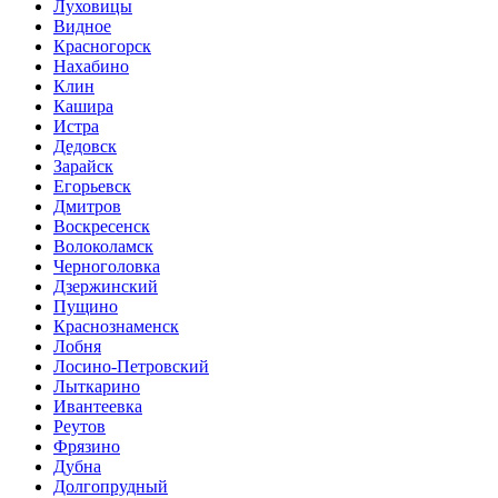
Луховицы
Видное
Красногорск
Нахабино
Клин
Кашира
Истра
Дедовск
Зарайск
Егорьевск
Дмитров
Воскресенск
Волоколамск
Черноголовка
Дзержинский
Пущино
Краснознаменск
Лобня
Лосино-Петровский
Лыткарино
Ивантеевка
Реутов
Фрязино
Дубна
Долгопрудный